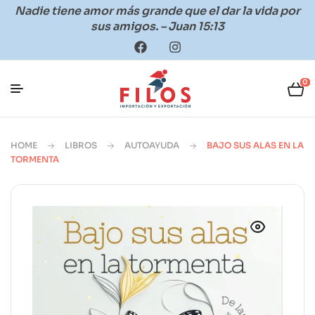
Nadie tiene amor más grande que el dar la vida por
sus amigos. – Juan 15:13
0
HOME
LIBROS
AUTOAYUDA
BAJO SUS ALAS EN LA
TORMENTA