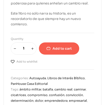
poderosa para quienes anhelan un cambio real.
Este libro no solo narra su historia, es un
recordatorio de que siempre hay un nuevo
comienzo.
Quantity
Add to cart
A
l
Add to wishlist
t
e
r
Categories:
Autoayuda
,
Libros de Interés Bíblico
,
n
PanHouse Casa Editorial
a
Tags:
ámbito militar
,
batalla
,
cambio real
,
caminar
,
t
cicatrices
,
compromiso
,
confusión
,
convicción
,
i
determinación
,
dolor
,
emprendedora
,
empresarial
,
v