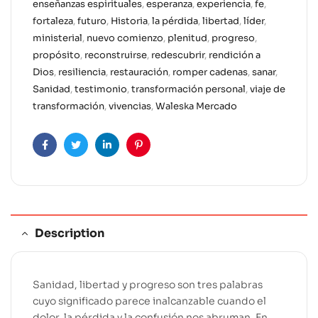
enseñanzas espirituales
,
esperanza
,
experiencia
,
fe
,
e
fortaleza
,
futuro
,
Historia
,
la pérdida
,
libertad
,
líder
,
:
ministerial
,
nuevo comienzo
,
plenitud
,
progreso
,
propósito
,
reconstruirse
,
redescubrir
,
rendición a
Dios
,
resiliencia
,
restauración
,
romper cadenas
,
sanar
,
Sanidad
,
testimonio
,
transformación personal
,
viaje de
transformación
,
vivencias
,
Waleska Mercado
Facebook
Twitter
Linkedin
Pinterest
Description
Sanidad, libertad y progreso son tres palabras
cuyo significado parece inalcanzable cuando el
dolor, la pérdida y la confusión nos abruman. En