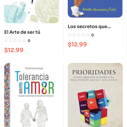
Los secretos que
El Arte de ser tú
transforman tu cuerpo
0
y tu vida
0
$
12.99
$
12.99