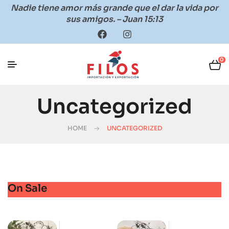
Nadie tiene amor más grande que el dar la vida por
sus amigos. – Juan 15:13
0
Uncategorized
HOME
UNCATEGORIZED
On Sale