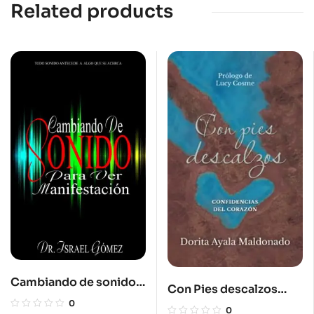
Related products
Cambiando de sonido
Con Pies descalzos
para ver manifestación
0
Confidencias del
0