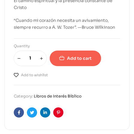
El camino espiritual y la presencia constante de
Cristo
“Cuando mi corazón necesita un avivamiento,
siempre recurro a A. W. Tozer”. —Bruce Wilkinson
Quantity
Add to cart
A
l
Add to wishlist
t
e
r
Category:
Libros de Interés Bíblico
n
a
t
Facebook
Twitter
Linkedin
Pinterest
i
v
e