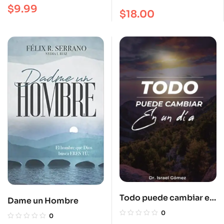
corazón
$
9.99
$
18.00
Todo puede cambiar en
Dame un Hombre
un día
0
0