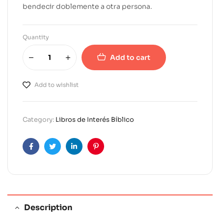
bendecir doblemente a otra persona.
Quantity
Add to cart
A
l
Add to wishlist
t
e
r
Category:
Libros de Interés Bíblico
n
a
t
Facebook
Twitter
Linkedin
Pinterest
i
v
e
:
Description