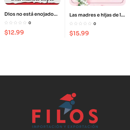
Dios no está enojado
Las madres e hijas de la
contigo
biblia nos hablan
0
0
$
12.99
$
15.99