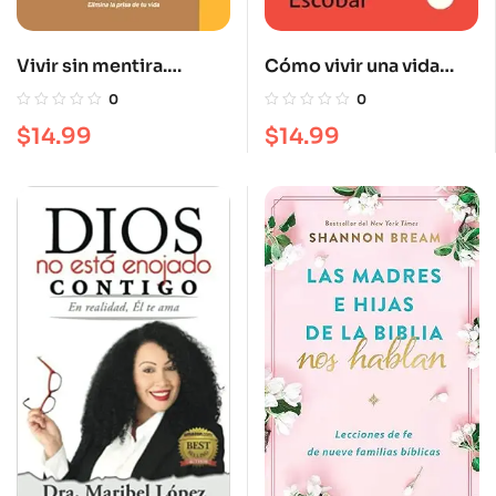
Vivir sin mentira.
Cómo vivir una vida
Reconoce y resiste a
sencilla al estilo de
0
0
los tres enemigos que
Jesús
$
14.99
$
14.99
sabotean tu paz