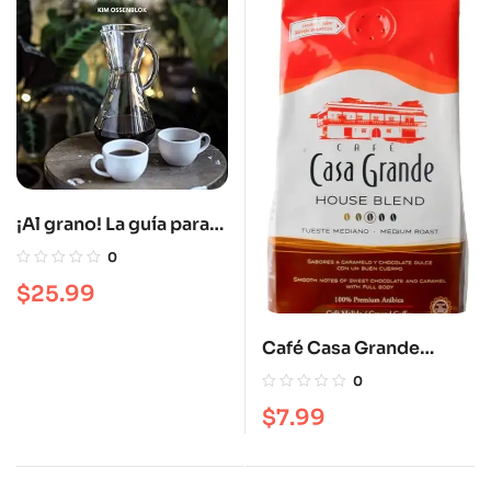
¡Al grano! La guía para
comprar, preparar y
0
degustar el mejor café
$
25.99
Café Casa Grande
House Blend 12 oz
0
Tueste mediano
$
7.99