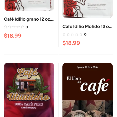
Café Idilio grano 12 oz,
tueste mediano
Cafe Idilio Molido 12 oz,
0
tueste mediano
0
$
18.99
$
18.99