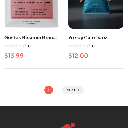
Gustos Reserva Grano
Yo soy Cafe 14 oz
Adjunta 8 oz
0
0
$
13.99
$
12.00
1
2
NEXT