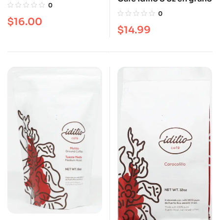
Grano Yauco 8 oz
0
0
$
16.00
$
14.99