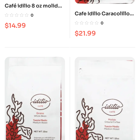
Café idilio 8 oz molido.
Tueste mediano
Cafe Idilio Caracolillo
0
12 oz Tueste Mediano
0
$
14.99
$
21.99