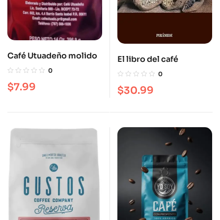
Café Utuadeño molido
El libro del café
0
0
$
7.99
$
30.99