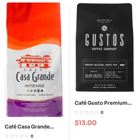
Café Gusto Premium
molido 12 oz
0
$
13.00
Café Casa Grande
Intense Blend molido 12
0