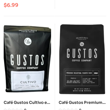
oz
$
6.99
Café Gustos Cultivo en
Café Gustos Premium
grano 2 Lbs.
en grano12 oz
0
0