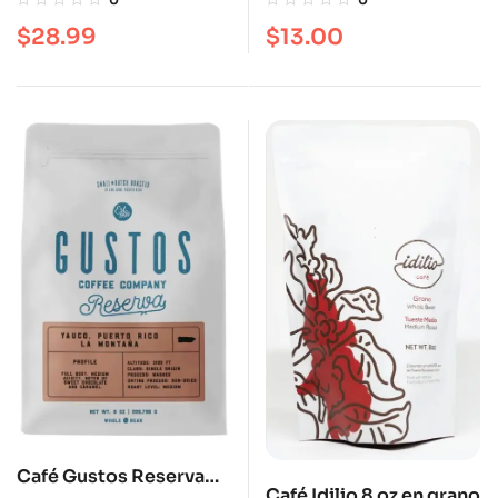
$
28.99
$
13.00
Café Gustos Reserva
Café Idilio 8 oz en grano