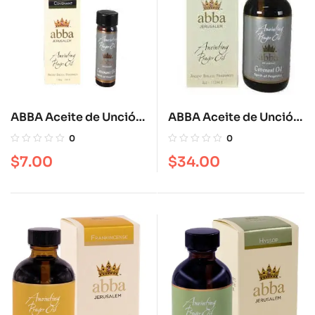
ABBA Aceite de Unción
ABBA Aceite de Unción
Covenant 1/4 OZ
Covenat 4 oz
0
0
$
7.00
$
34.00