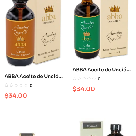
ABBA Aceite de Unción
ABBA Aceite de Unción
Cedar 4 oz
0
Cassia 4 oz
0
$
34.00
$
34.00