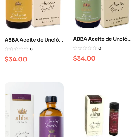
ABBA Aceite de Unción
ABBA Aceite de Unción
Hyssop 4 OZ
Frankincense 4 oz
0
0
$
34.00
$
34.00