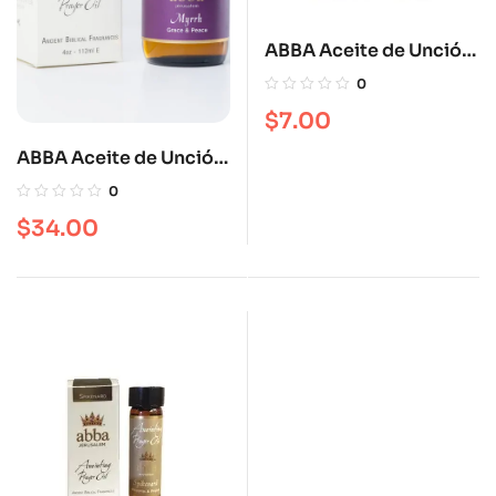
ABBA Aceite de Unción
Pomegranate 1/4 OZ
0
$
7.00
ABBA Aceite de Unción
Mirra 4 oz
0
$
34.00