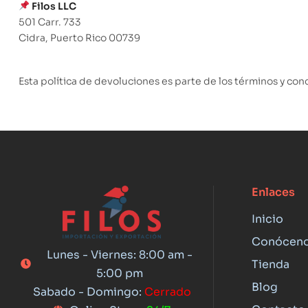
Filos LLC
501 Carr. 733
Cidra, Puerto Rico 00739
Esta política de devoluciones es parte de los términos y cond
Enlaces
Inicio
Conócen
Lunes - Viernes: 8:00 am -
Tienda
5:00 pm
Blog
Sabado - Domingo:
Cerrado