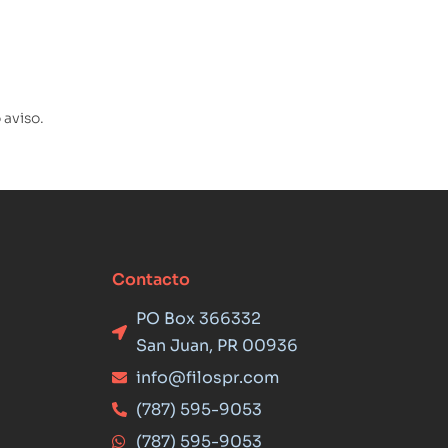
 aviso.
Contacto
PO Box 366332
San Juan, PR 00936
info@filospr.com
(787) 595-9053
(787) 595-9053