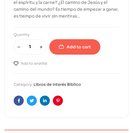
el espíritu y la carne? ¿El camino de Jesús y el
camino del mundo? Es tiempo de empezar a ganar,
es tiempo de vivir sin mentiras…
Quantity
Add to cart
A
l
Add to wishlist
t
e
r
Category:
Libros de Interés Bíblico
n
a
t
Facebook
Twitter
Linkedin
Pinterest
i
v
e
: