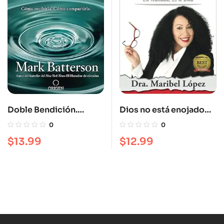
Doble Bendición.
Dios no está enojado
Cómo recibirla. Cómo
contigo
0
0
compartirla
$
13.99
$
12.99