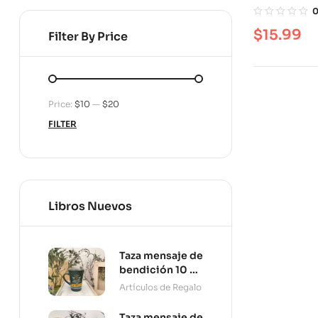
tormenta
$
15.99
Filter By Price
Price:
$10
—
$20
FILTER
Libros Nuevos
Taza mensaje de
bendición 10 oz
Persevera
Artículos de Regalo
Taza mensaje de