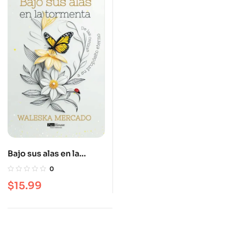
Bajo sus alas en la
tormenta
0
$
15.99