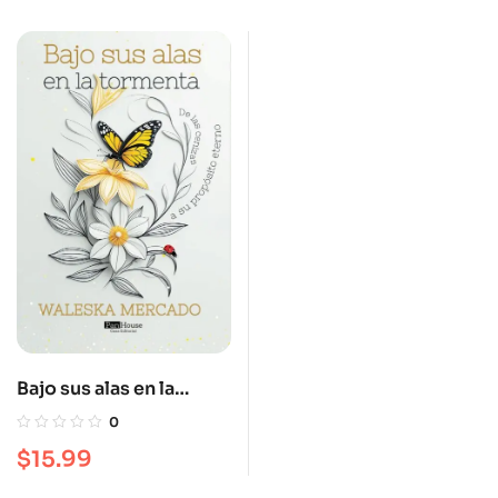
Bajo sus alas en la
tormenta
0
$
15.99