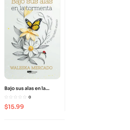
Bajo sus alas en la
tormenta
0
$
15.99