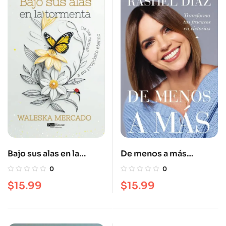
Bajo sus alas en la
De menos a más
tormenta
(firmados por la autora)
0
0
$
15.99
$
15.99