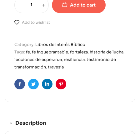
Add to cart
A
l
Add to wishlist
t
e
r
Category:
Libros de Interés Bíblico
n
Tags:
fe
,
fe inquebrantable
,
fortaleza
,
historia de lucha
,
a
lecciones de esperanza
,
resiliencia
,
testimonio de
t
transformación
,
travesía
i
v
e
Facebook
Twitter
Linkedin
Pinterest
:
Description