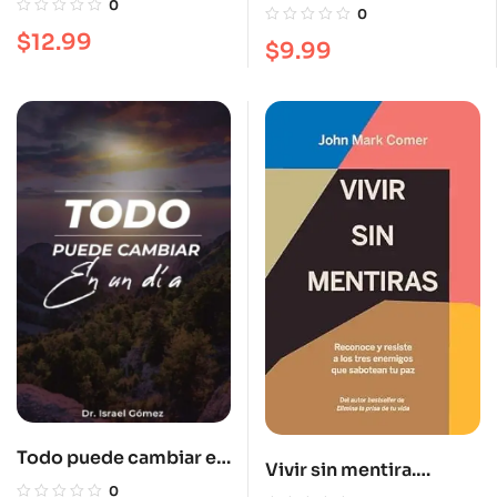
para ver manifestación
0
0
$
12.99
$
9.99
Todo puede cambiar en
Vivir sin mentira.
un día
0
Reconoce y resiste a