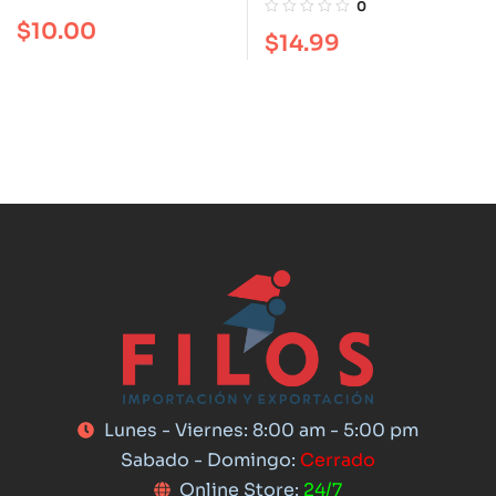
0
los tres enemigos que
$
10.00
$
14.99
sabotean tu paz
Lunes - Viernes: 8:00 am - 5:00 pm
Sabado - Domingo:
Cerrado
Online Store:
24/7