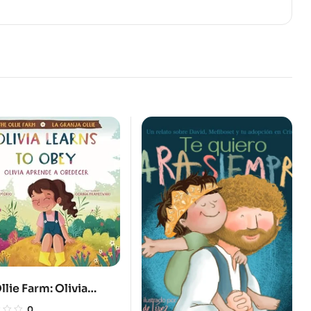
llie Farm: Olivia
s to Obey / Olivia
0