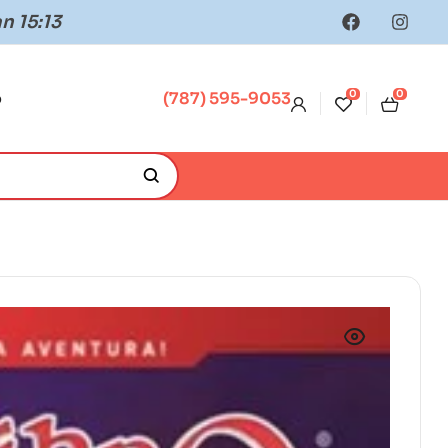
n 15:13
0
0
o
(787) 595-9053