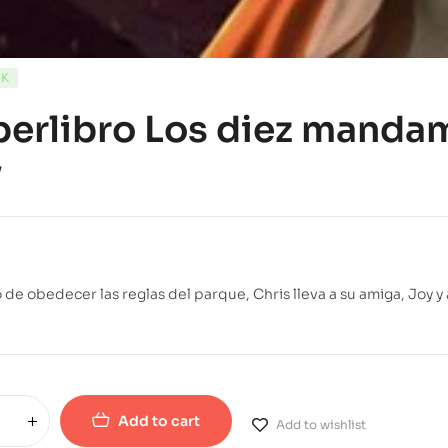
CK
erlibro Los diez mandam
y
de obedecer las reglas del parque, Chris lleva a su amiga, Joy y
!
Add to cart
Add to wishlist