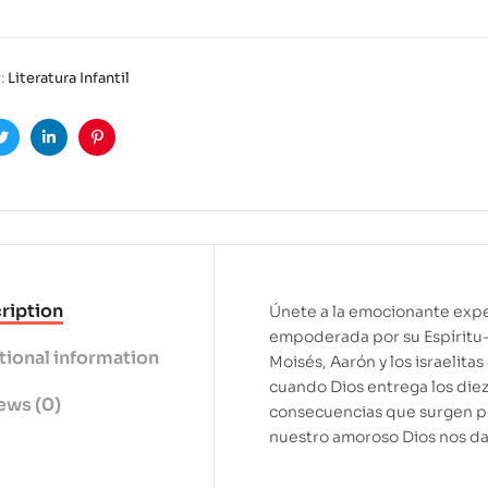
:
Literatura Infantil
ook
Twitter
Linkedin
Pinterest
ription
Únete a la emocionante expe
empoderada por su Espíritu-l
tional information
Moisés, Aarón y los israelitas
cuando Dios entrega los die
ews (0)
consecuencias que surgen p
nuestro amoroso Dios nos da 