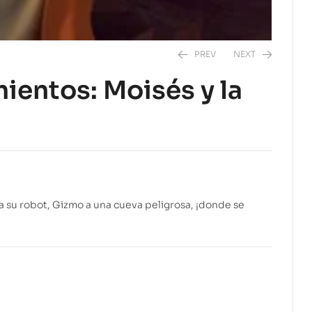
PREV
NEXT
ientos: Moisés y la
$
7.99
$
7.99
 a su robot, Gizmo a una cueva peligrosa, ¡donde se