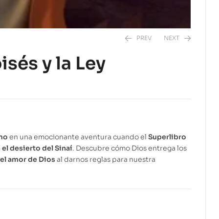
PREV
NEXT
sés y la Ley
$
$
34.99
10.99
zmo
en una emocionante aventura cuando el
Superlibro
 el desierto del Sinaí
. Descubre cómo Dios entrega los
 el amor de Dios
al darnos reglas para nuestra