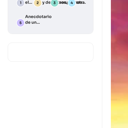
el
y desastres:
sospechosa
otra
Deber
Una guía
Julia
Llama
práctica
Anecdotario
para
de un
desarrollar
periodista
tu plan de
silvestre … y
emergencia
algunas
lecciones
aprendidas