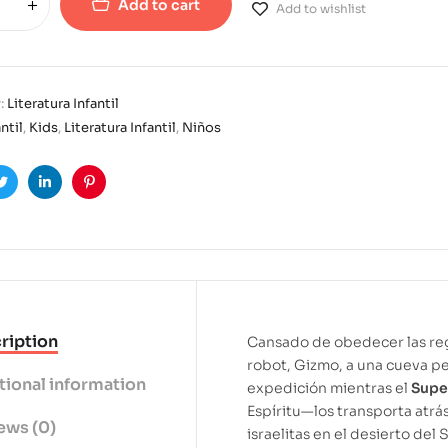
Add to cart
Add to wishlist
:
Literatura Infantil
ntil
,
Kids
,
Literatura Infantil
,
Niños
ook
Twitter
Linkedin
Pinterest
ription
Cansado de obedecer las regl
robot, Gizmo, a una cueva p
tional information
expedición mientras el
Supe
Espíritu—los transporta atrá
ews (0)
israelitas en el desierto del S