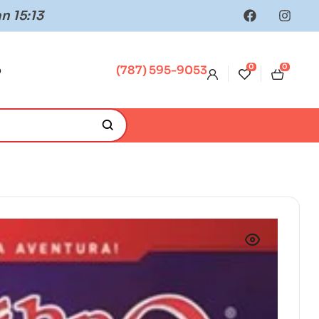
n 15:13
0
0
o
(787) 595-9053