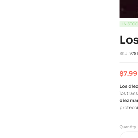
IN STO
Los
SKU:
978
$
7.99
Los die
los tran
diez ma
protecci
Quantity