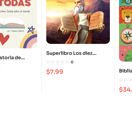
Superlibro Los diez
storia de
mandamientos: Moisés y
0
istoria de
la Ley
0
Bibli
$
7.99
 Salvó al
expl
Tapa 
$
34