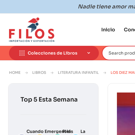
Nadie tiene amor más
Inicio
Con
Colecciones de Libros
HOME
LIBROS
LITERATURA INFANTIL
LOS DIEZ MA
Top 5 Esta Semana
Cuando
Emergencias
Piel
La