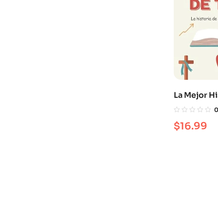
La Mejor Hi
Todas: La H
Cómo Jesús
$
16.99
Mundo