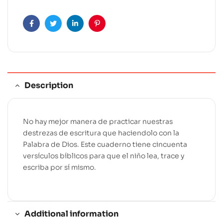
n
a
t
Facebook
Twitter
Linkedin
Pinterest
i
v
e
:
Description
No hay mejor manera de practicar nuestras
destrezas de escritura que haciendolo con la
Palabra de Dios. Este cuaderno tiene cincuenta
versículos bíblicos para que el niño lea, trace y
escriba por sí mismo.
Additional information