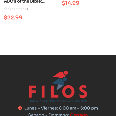
ABC’s of the Bible:
$
14.99
Paciente
Alphabet Workbook for
0
Kids
$
22.99
Lunes - Viernes: 8:00 am - 5:00 pm
Sabado - Domingo:
Cerrado