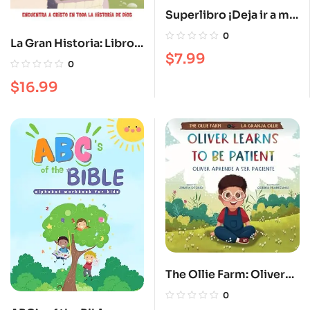
Superlibro ¡Deja ir a mi
pueblo!: La historia de
0
La Gran Historia: Libro
Éxodo
$
7.99
Interactivo de Relatos
0
Bíblicos
$
16.99
The Ollie Farm: Oliver
Learns to be Patient:
0
Oliver Aprende a ser