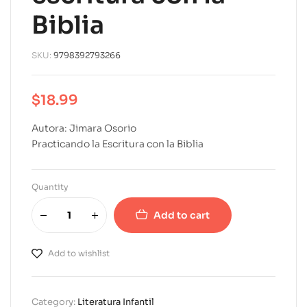
Biblia
SKU:
9798392793266
$
18.99
Autora: Jimara Osorio
Practicando la Escritura con la Biblia
Quantity
Add to cart
A
l
Add to wishlist
t
e
r
Category:
Literatura Infantil