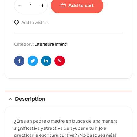
Add to cart
A
l
Add to wishlist
t
e
r
Category:
Literatura Infantil
n
a
t
Facebook
Twitter
Linkedin
Pinterest
i
v
e
:
Description
¿Eres un padre o madre en busca de una manera
significativa y atractiva de ayudar a tu hijo a
practicar la escritura cursiva? ¡No busques más!