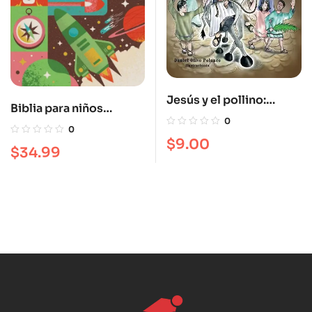
Jesús y el pollino:
Biblia para niños
Cuento infantil para
0
exploradores RVR 1960
0
colorear
– Tapa dura, multicolor
$
9.00
$
34.99