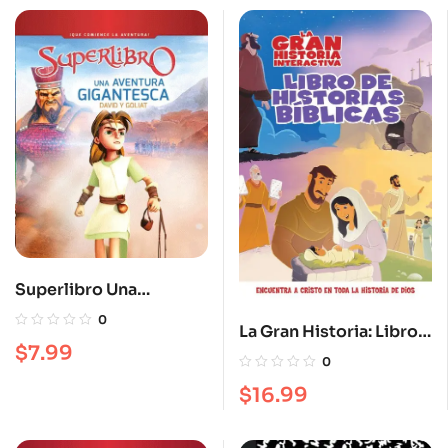
Superlibro Una
aventura gigantesca
0
La Gran Historia: Libro
$
7.99
Interactivo de Relatos
0
Bíblicos
$
16.99