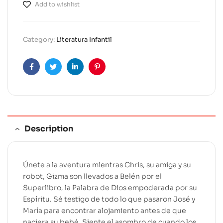
Add to wishlist
t
e
r
Category:
Literatura Infantil
n
a
t
Facebook
Twitter
Linkedin
Pinterest
i
v
e
:
Description
Únete a la aventura mientras Chris, su amiga y su
robot, Gizma son llevados a Belén por el
Superlibro, la Palabra de Dios empoderada por su
Espíritu. Sé testigo de todo lo que pasaron José y
María para encontrar alojamiento antes de que
naciera su bebé. Siente el asombro de cuando los