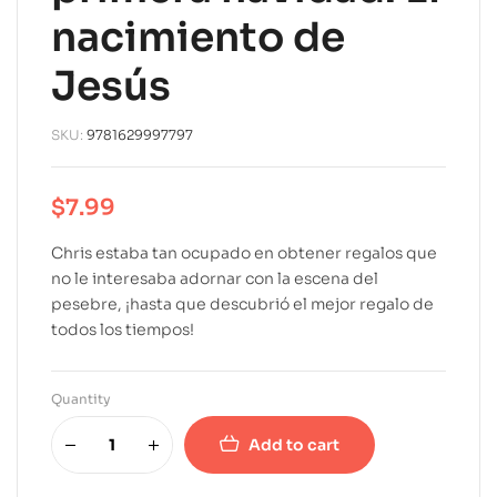
nacimiento de
Jesús
SKU:
9781629997797
$
7.99
Chris estaba tan ocupado en obtener regalos que
no le interesaba adornar con la escena del
pesebre, ¡hasta que descubrió el mejor regalo de
todos los tiempos!
Quantity
Add to cart
A
l