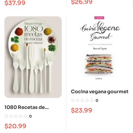
$
26.99
$
37.99
Cocina vegana gourmet
0
1080 Recetas de
$
23.99
cocinas
0
$
20.99