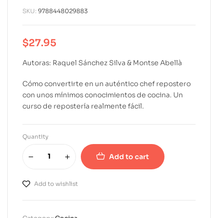
SKU:
9788448029883
$
27.95
Autoras: Raquel Sánchez Silva & Montse Abellà
Cómo convertirte en un auténtico chef repostero
con unos mínimos conocimientos de cocina. Un
curso de repostería realmente fácil.
Quantity
Add to cart
A
l
Add to wishlist
t
e
r