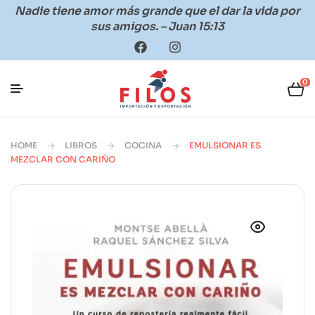
Nadie tiene amor más grande que el dar la vida por
sus amigos. – Juan 15:13
0
HOME
LIBROS
COCINA
EMULSIONAR ES
MEZCLAR CON CARIÑO