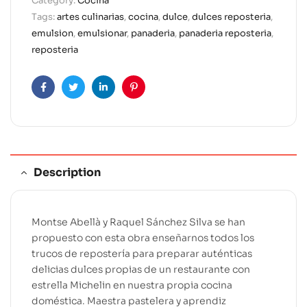
Category:
Cocina
n
Tags:
artes culinarias
,
cocina
,
dulce
,
dulces reposteria
,
a
emulsion
,
emulsionar
,
panaderia
,
panaderia reposteria
,
t
reposteria
i
v
e
Facebook
Twitter
Linkedin
Pinterest
:
Description
Montse Abellà y Raquel Sánchez Silva se han
propuesto con esta obra enseñarnos todos los
trucos de repostería para preparar auténticas
delicias dulces propias de un restaurante con
estrella Michelin en nuestra propia cocina
doméstica. Maestra pastelera y aprendiz