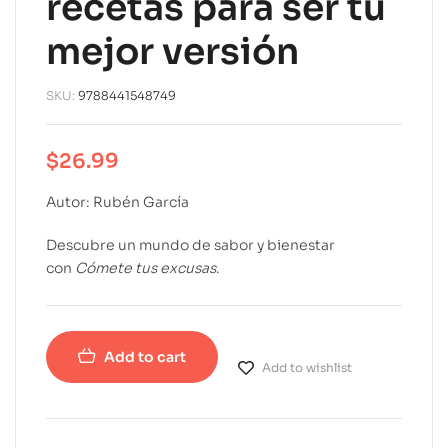
recetas para ser tu
mejor versión
SKU:
9788441548749
$
26.99
Autor: Rubén García
Descubre un mundo de sabor y bienestar
con
Cómete tus excusas
.
Add to cart
Add to wishlist
A
l
t
e