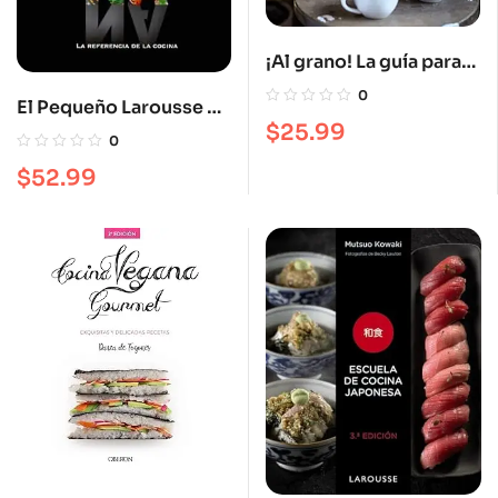
¡Al grano! La guía para
comprar, preparar y
0
El Pequeño Larousse de
degustar el mejor café
$
25.99
la cocina: La referencia
0
de la cocina
$
52.99