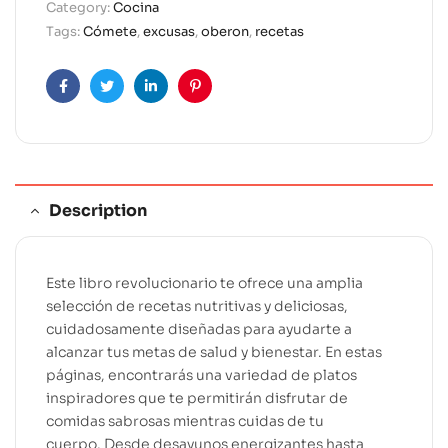
Category:
Cocina
r
Tags:
Cómete
,
excusas
,
oberon
,
recetas
n
a
t
Facebook
Twitter
Linkedin
Pinterest
i
v
e
:
Description
Este libro revolucionario te ofrece una amplia
selección de recetas nutritivas y deliciosas,
cuidadosamente diseñadas para ayudarte a
alcanzar tus metas de salud y bienestar. En estas
páginas, encontrarás una variedad de platos
inspiradores que te permitirán disfrutar de
comidas sabrosas mientras cuidas de tu
cuerpo. Desde desayunos energizantes hasta