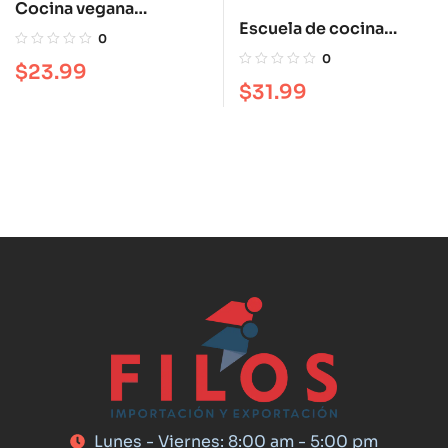
Cocina vegana
Escuela de cocina
gourmet
0
japonesa
0
$
23.99
$
31.99
Lunes - Viernes: 8:00 am - 5:00 pm