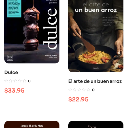
Dulce
El arte de un buen arroz
0
$
33.95
0
$
22.95