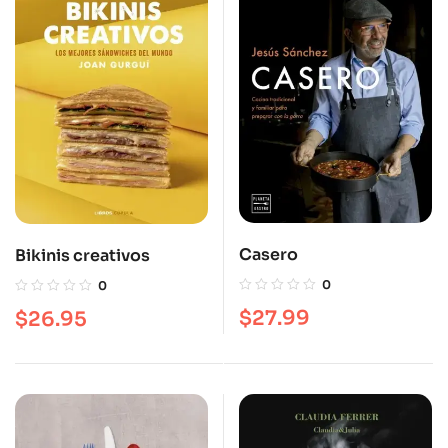
Casero
Bikinis creativos
0
0
$
27.99
$
26.95