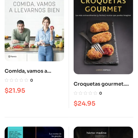
Comida, vamos a
llevarnos bien
0
Croquetas gourmet.
$
21.95
Edición tapa blanda
0
$
24.95