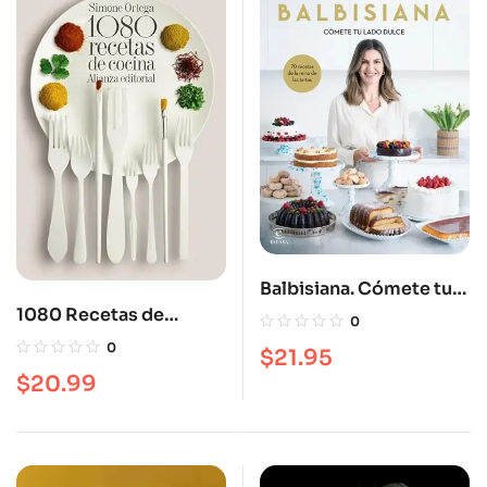
Balbisiana. Cómete tu
lado dulce. 70 recetas
1080 Recetas de
0
de la reina de las tartas
cocinas
0
$
21.95
$
20.99