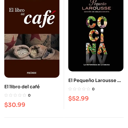
El Pequeño Larousse de
El libro del café
la cocina: La referencia
0
de la cocina
0
$
52.99
$
30.99