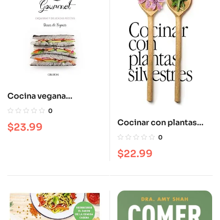
Cocina vegana
gourmet
0
Cocinar con plantas
$
23.99
silvestres
0
$
22.99