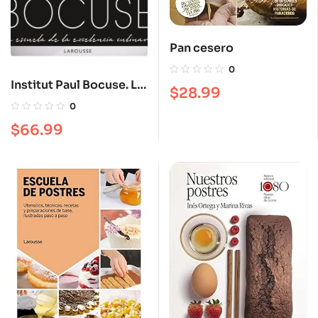
Pan cesero
0
Institut Paul Bocuse. La
$
28.99
escuela de la
0
excelencia culinaria
$
66.99