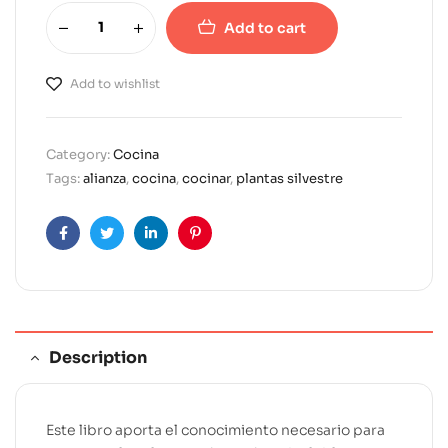
Add to cart
A
l
Add to wishlist
t
e
r
Category:
Cocina
n
Tags:
alianza
,
cocina
,
cocinar
,
plantas silvestre
a
t
i
Facebook
Twitter
Linkedin
Pinterest
v
e
:
Description
Este libro aporta el conocimiento necesario para