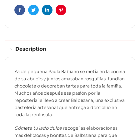
v
e
Facebook
Twitter
Linkedin
Pinterest
:
Description
Ya de pequeña Paula Babiano se metía en la cocina
de su abuelo y juntos amasaban rosquillas, fundían
chocolate o decoraban tartas para toda la familia.
Muchos años después esa pasión por la
repostería le llevó a crear Balbisiana, una exclusiva
pastelería artesanal que entrega a domicilio en
toda la península.
Cómete tu lado dulce
recoge las elaboraciones
más deliciosas y bonitas de Balbisiana para que