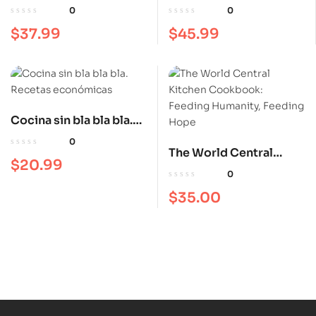
vegana
pastelería. Le Cordon
0
0
Bleu®
$
37.99
$
45.99
Cocina sin bla bla bla.
Recetas económicas
0
The World Central
$
20.99
Kitchen Cookbook:
0
Feeding Humanity,
$
35.00
Feeding Hope