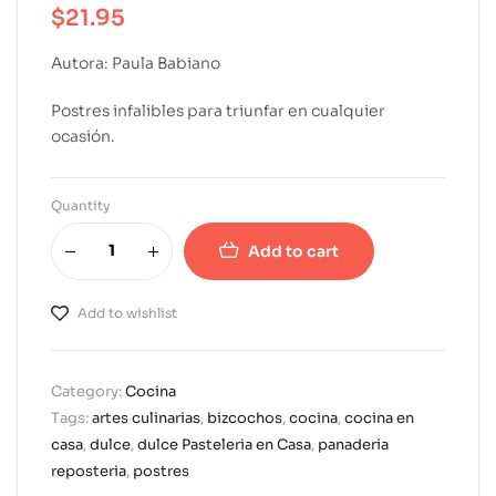
$
21.95
Autora: Paula Babiano
Postres infalibles para triunfar en cualquier
ocasión.
Quantity
Add to cart
A
l
Add to wishlist
t
e
r
Category:
Cocina
n
Tags:
artes culinarias
,
bizcochos
,
cocina
,
cocina en
a
casa
,
dulce
,
dulce Pasteleria en Casa
,
panaderia
t
reposteria
,
postres
i