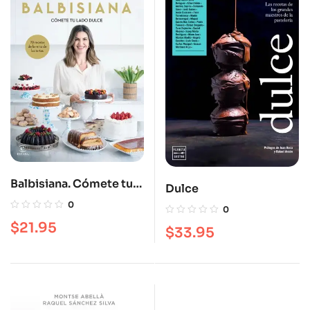
Balbisiana. Cómete tu
Dulce
lado dulce. 70 recetas
0
0
de la reina de las tartas
$
21.95
$
33.95