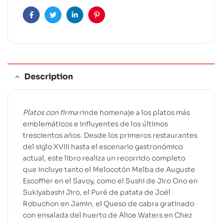
t
i
Facebook
Twitter
Linkedin
Pinterest
v
e
:
Description
Platos con firma
rinde homenaje a los platos más
emblemáticos e influyentes de los últimos
trescientos años. Desde los primeros restaurantes
del siglo XVIII hasta el escenario gastronómico
actual, este libro realiza un recorrido completo
que incluye tanto el Melocotón Melba de Auguste
Escoffier en el Savoy, como el Sushi de Jiro Ono en
Sukiyabashi Jiro, el Puré de patata de Joël
Robuchon en Jamin, el Queso de cabra gratinado
con ensalada del huerto de Alice Waters en Chez