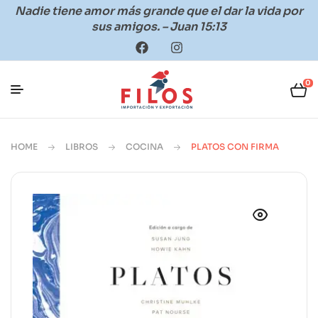
Nadie tiene amor más grande que el dar la vida por
sus amigos. – Juan 15:13
0
HOME
LIBROS
COCINA
PLATOS CON FIRMA