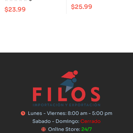
degustar el mejor café
$
25.99
$
23.99
Lunes - Viernes: 8:00 am - 5:00 pm
Sabado - Domingo:
Cerrado
Online Store:
24/7