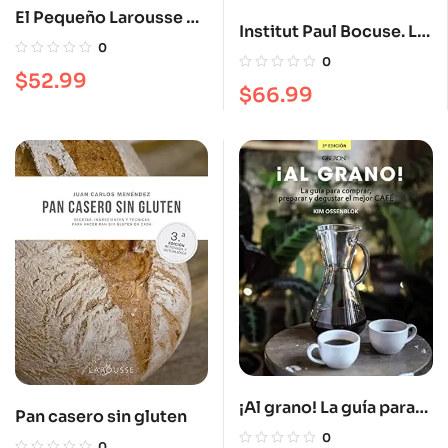
El Pequeño Larousse de
Institut Paul Bocuse. La
la cocina: La referencia
0
escuela de la
0
de la cocina
$
52.99
excelencia culinaria
$
66.99
¡Al grano! La guía para
Pan casero sin gluten
comprar, preparar y
0
0