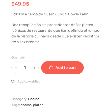
$
49.95
Edición a cargo de Susan Jung & Howie Kahn
Una recopilación sin precedentes de los platos
icónicos de restaurante que han definido el rumbo
de la historia culinaria desde que existen registros
de su existencia.
Quantity
Add to cart
A
l
Add to wishlist
t
e
r
Category:
Cocina
n
Tags:
cocina
,
platos
a