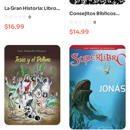
La Gran Historia: Libro
Consejitos Bíblicos
Interactivo de Relatos
0
para Jóvenes
Bíblicos
0
$
16.99
$
14.99