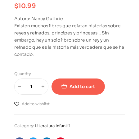
$
10.99
Autora: Nancy Guthrie
Existen muchos libros que relatan historias sobre
reyes y reinados, príncipes y princesas… Sin
embargo, hay un solo libro sobre un rey y un
reinado que es la historia más verdadera que se ha
contado.
Quantity
Add to cart
A
l
Add to wishlist
t
e
r
Category:
Literatura Infantil
n
a