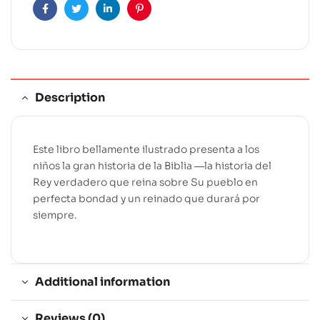
t
Facebook
Twitter
Linkedin
Pinterest
i
v
e
:
Description
Este libro bellamente ilustrado presenta a los
niños la gran historia de la Biblia ―la historia del
Rey verdadero que reina sobre Su pueblo en
perfecta bondad y un reinado que durará por
siempre.
Additional information
Reviews (0)