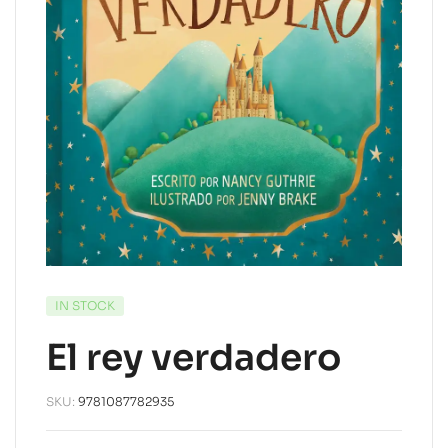
IN STOCK
El rey verdadero
SKU:
9781087782935