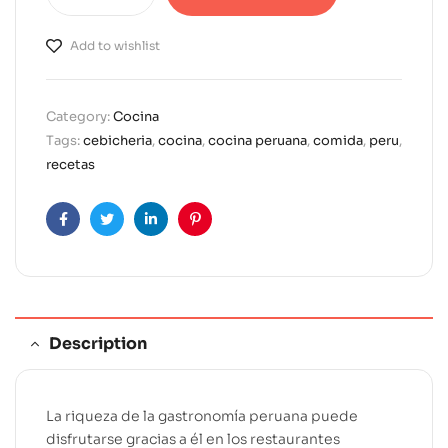
A
l
Add to wishlist
t
e
r
Category:
Cocina
n
Tags:
cebicheria
,
cocina
,
cocina peruana
,
comida
,
peru
,
a
recetas
t
i
v
Facebook
Twitter
Linkedin
Pinterest
e
:
Description
La riqueza de la gastronomía peruana puede
disfrutarse gracias a él en los restaurantes