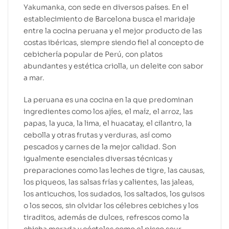
Yakumanka, con sede en diversos países. En el
establecimiento de Barcelona busca el maridaje
entre la cocina peruana y el mejor producto de las
costas ibéricas, siempre siendo fiel al concepto de
cebichería popular de Perú, con platos
abundantes y estética criolla, un deleite con sabor
a mar.
La peruana es una cocina en la que predominan
ingredientes como los ajíes, el maíz, el arroz, las
papas, la yuca, la lima, el huacatay, el cilantro, la
cebolla y otras frutas y verduras, así como
pescados y carnes de la mejor calidad. Son
igualmente esenciales diversas técnicas y
preparaciones como las leches de tigre, las causas,
los piqueos, las salsas frías y calientes, las jaleas,
los anticuchos, los sudados, los saltados, los guisos
o los secos, sin olvidar los célebres cebiches y los
tiraditos, además de dulces, refrescos como la
chicha morada y cócteles como el pisco sour.