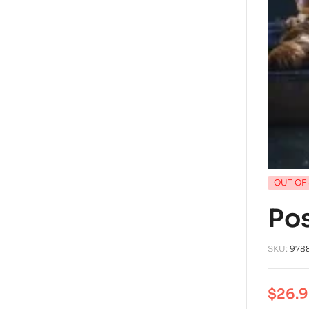
OUT OF
Po
SKU:
978
$
26.