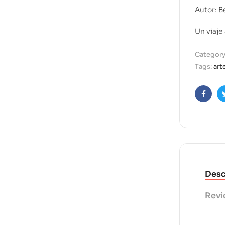
Autor: 
Un viaje
Category
Tags:
art
Faceb
Desc
Revi