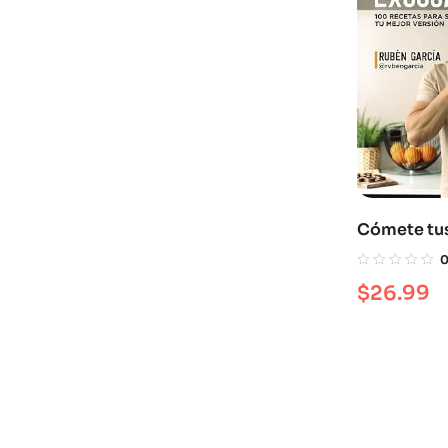
Cómete tus
recetas par
versión
$
26.99