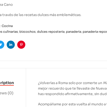
Bea Cano
 a través de las recetas dulces más emblemáticas.
:
Cocina
es culinarias
,
bizcochos
,
dulces reposteria
,
panaderia
,
panaderia repos
ook
Twitter
Linkedin
Pinterest
ription
¿Volverías a Roma solo por comerte un
Ma
mejor recuerdo que te llevaste de Nueva 
ews (0)
has respondido afirmativamente, sin duda,
Acompáñame por esta vuelta al mundo a t