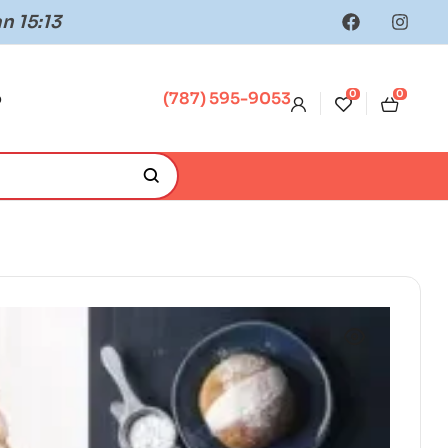
n 15:13
0
0
o
(787) 595-9053