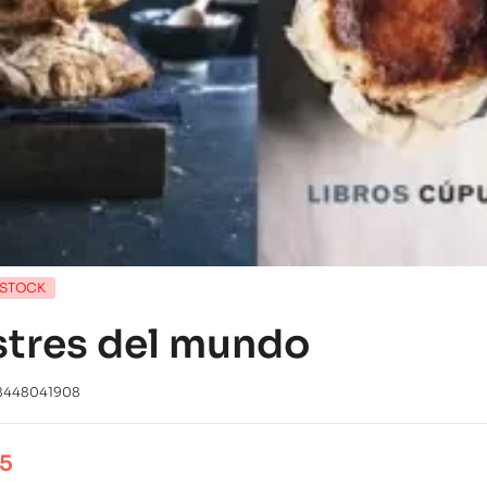
 STOCK
stres del mundo
8448041908
95