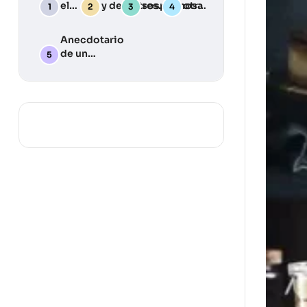
el
y desastres:
sospechosa
otra
Deber
Una guía
Julia
Llama
práctica
Anecdotario
para
de un
desarrollar
periodista
tu plan de
silvestre … y
emergencia
algunas
lecciones
aprendidas