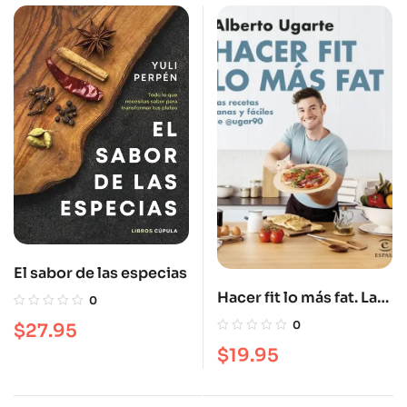
El sabor de las especias
Hacer fit lo más fat. Las
0
recetas sanas y fáciles
0
$
27.95
de @ugar90
$
19.95