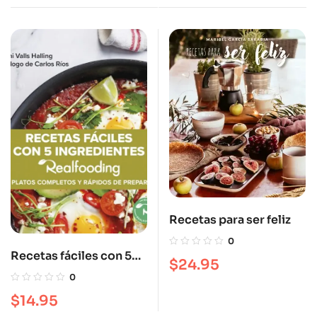
Recetas para ser feliz
0
Recetas fáciles con 5
$
24.95
ingredientes
0
Realfooding 50 Platos
$
14.95
completos y fáciles de