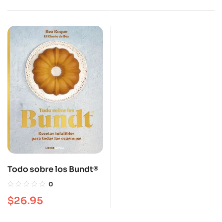
preparar
Todo sobre los Bundt®
0
$
26.95