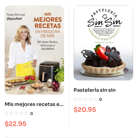
Pastelería sin sin
0
Mis mejores recetas en
$
20.95
freidora de aire: 80
0
ideas fáciles, deliciosas
$
22.95
y saludables