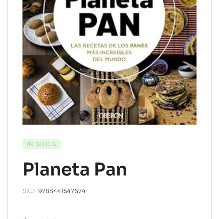
IN STOCK
Planeta Pan
SKU:
9788441547674