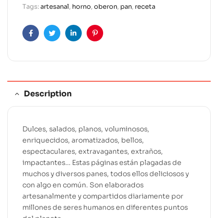
Tags:
artesanal
,
horno
,
oberon
,
pan
,
receta
a
t
i
Facebook
Twitter
Linkedin
Pinterest
v
e
:
Description
Dulces, salados, planos, voluminosos,
enriquecidos, aromatizados, bellos,
espectaculares, extravagantes, extraños,
impactantes… Estas páginas están plagadas de
muchos y diversos panes, todos ellos deliciosos y
con algo en común. Son elaborados
artesanalmente y compartidos diariamente por
millones de seres humanos en diferentes puntos