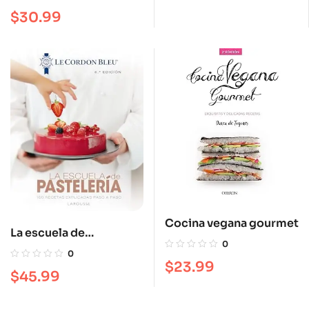
$
30.99
Cocina vegana gourmet
La escuela de
0
pastelería. Le Cordon
0
Bleu®
$
23.99
$
45.99