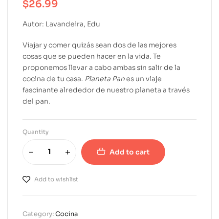
$
26.99
Autor: Lavandeira, Edu
Viajar y comer quizás sean dos de las mejores
cosas que se pueden hacer en la vida. Te
proponemos llevar a cabo ambas sin salir de la
cocina de tu casa.
Planeta Pan
es un viaje
fascinante alrededor de nuestro planeta a través
del pan.
Quantity
Add to cart
A
l
Add to wishlist
t
e
r
Category:
Cocina
n