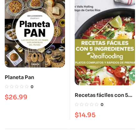
Planeta Pan
0
Recetas fáciles con 5
$
26.99
ingredientes
0
Realfooding 50 Platos
$
14.95
completos y fáciles de
preparar