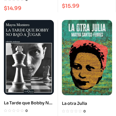
Con la Eternidad
$
15.99
$
14.99
La Tarde que Bobby No
La otra Julia
Bajó a Jugar
0
0