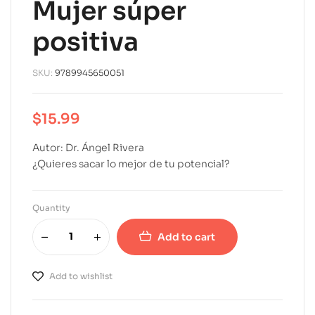
Mujer súper
positiva
SKU:
9789945650051
$
15.99
Autor: Dr. Ángel Rivera
¿Quieres sacar lo mejor de tu potencial?
Quantity
Add to cart
A
l
Add to wishlist
t
e