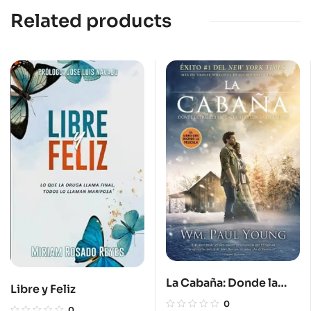
Related products
La Cabaña: Donde la
Libre y Feliz
Tragedia Se Encuentra
0
0