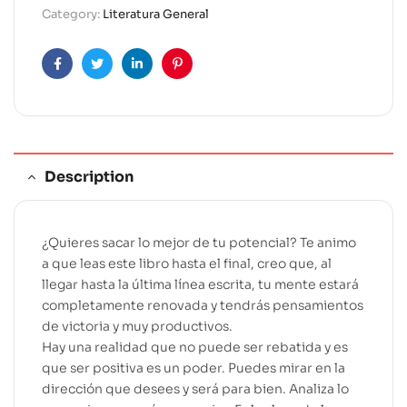
r
Category:
Literatura General
n
a
t
Facebook
Twitter
Linkedin
Pinterest
i
v
e
:
Description
¿Quieres sacar lo mejor de tu potencial? Te animo
a que leas este libro hasta el final, creo que, al
llegar hasta la última línea escrita, tu mente estará
completamente renovada y tendrás pensamientos
de victoria y muy productivos.
Hay una realidad que no puede ser rebatida y es
que ser positiva es un poder. Puedes mirar en la
dirección que desees y será para bien. Analiza lo