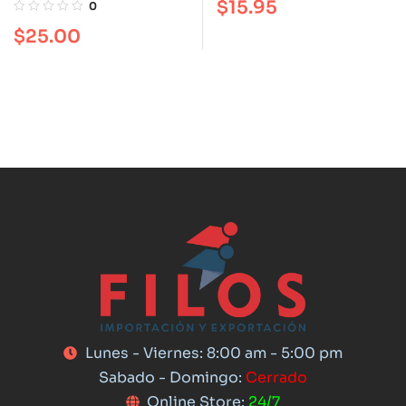
con aroma a café
$
15.95
0
$
25.00
Lunes - Viernes: 8:00 am - 5:00 pm
Sabado - Domingo:
Cerrado
Online Store:
24/7