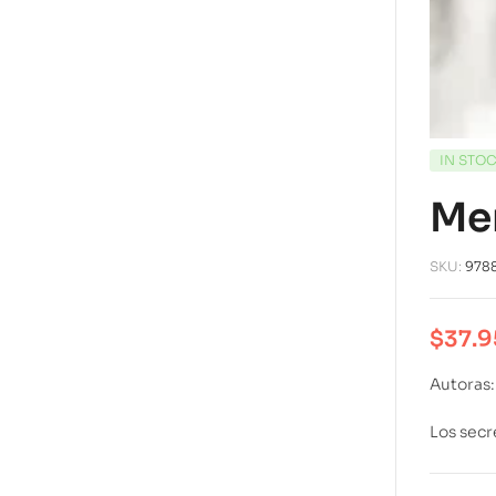
IN STO
Mer
SKU:
978
$
37.9
Autoras:
Los secr