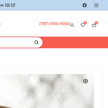
n 15:13
0
0
o
(787) 595-9053