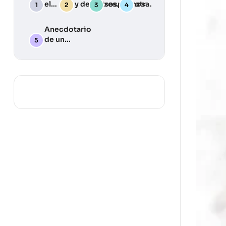
el
y desastres:
sospechosa
otra
Deber
Una guía
Julia
Llama
práctica
Anecdotario
para
de un
desarrollar
periodista
tu plan de
silvestre … y
emergencia
algunas
lecciones
aprendidas