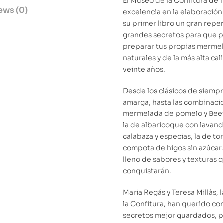
El Museo de la Confitura de 
ews (0)
excelencia en la elaboración
su primer libro un gran repe
grandes secretos para que p
preparar tus propias mermela
naturales y de la más alta ca
veinte años.
Desde los clásicos de siempr
amarga, hasta las combinaci
mermelada de pomelo y Beefeat
la de albaricoque con lavand
calabaza y especias, la de to
compota de higos sin azúcar.
lleno de sabores y texturas 
conquistarán.
Maria Regás y Teresa Millàs,
la Confitura, han querido co
secretos mejor guardados, p