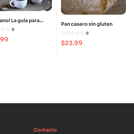
rano! La guía para
Pan casero sin gluten
ar, preparar y
0
0
tar el mejor café
.99
$
23.99
Contacto