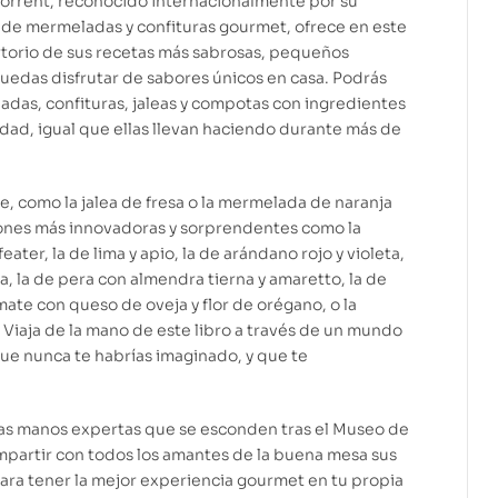
Torrent, reconocido internacionalmente por su
 de mermeladas y confituras gourmet, ofrece en este
rtorio de sus recetas más sabrosas, pequeños
uedas disfrutar de sabores únicos en casa. Podrás
das, confituras, jaleas y compotas con ingredientes
lidad, igual que ellas llevan haciendo durante más de
e, como la jalea de fresa o la mermelada de naranja
ones más innovadoras y sorprendentes como la
er, la de lima y apio, la de arándano rojo y violeta,
a, la de pera con almendra tierna y amaretto, la de
mate con queso de oveja y flor de orégano, o la
 Viaja de la mano de este libro a través de un mundo
que nunca te habrías imaginado, y que te
 las manos expertas que se esconden tras el Museo de
mpartir con todos los amantes de la buena mesa sus
ara tener la mejor experiencia gourmet en tu propia