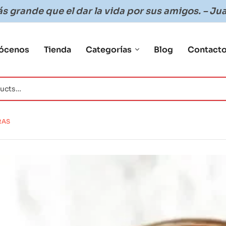
 grande que el dar la vida por sus amigos. – Jua
ócenos
Tienda
Categorías
Blog
Contact
RAS