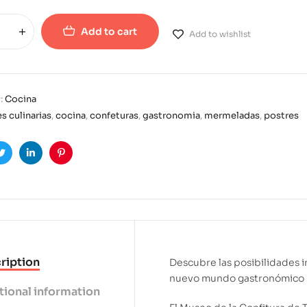
Add to cart
Add to wishlist
:
Cocina
es culinarias
,
cocina
,
confeturas
,
gastronomia
,
mermeladas
,
postres
ook
Twitter
Linkedin
Pinterest
ription
Descubre las posibilidades in
nuevo mundo gastronómico
tional information