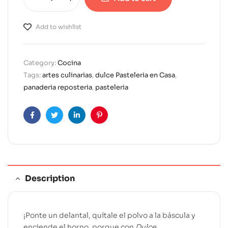
A
l
Add to wishlist
t
e
r
Category:
Cocina
n
Tags:
artes culinarias
,
dulce Pasteleria en Casa
,
a
panaderia reposteria
,
pasteleria
t
i
v
Facebook
Twitter
Linkedin
Pinterest
e
:
Description
¡Ponte un delantal, quítale el polvo a la báscula y
enciende el horno, porque con
Dulce