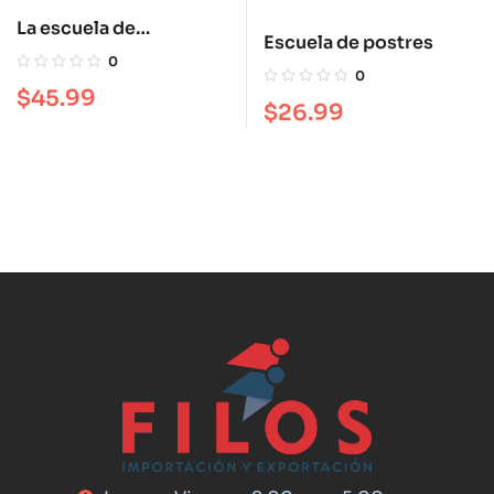
La escuela de
Escuela de postres
pastelería. Le Cordon
0
0
Bleu®
$
45.99
$
26.99