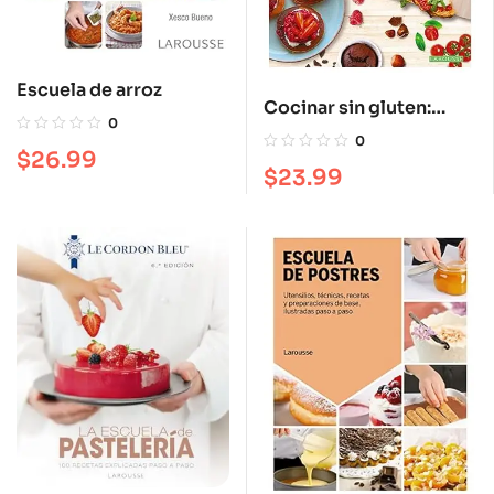
Escuela de arroz
Cocinar sin gluten:
0
Redescubre el sabor de
0
$
26.99
la comida casera
$
23.99