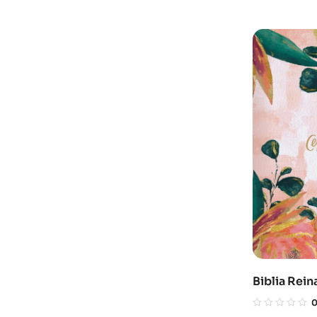
Biblia Rein
Devocional
Cristo flora