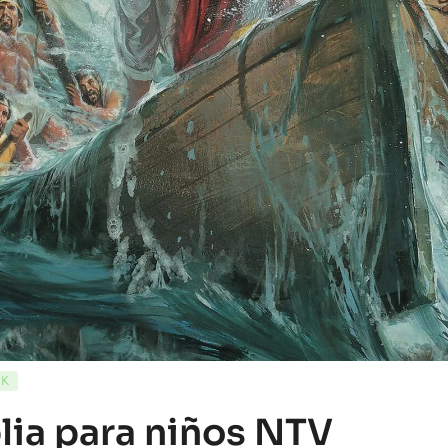
CK
lia para niños NTV