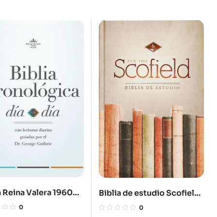
a Reina Valera 1960
Biblia de estudio Scofield
lógica, día por día.
RVR 1960
0
0
dura