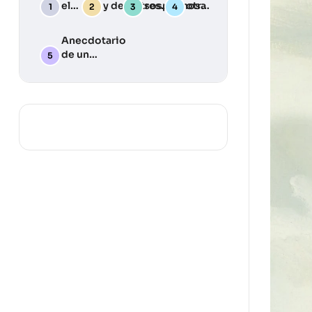
el
y desastres:
sospechosa
otra
Deber
Una guía
Julia
Llama
práctica
Anecdotario
para
de un
desarrollar
periodista
tu plan de
silvestre … y
emergencia
algunas
lecciones
aprendidas