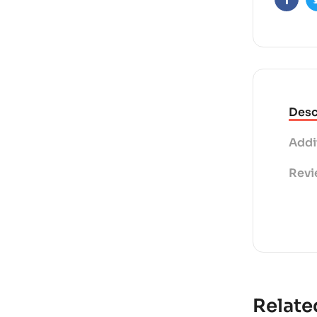
Faceb
i
v
e
:
Desc
Addi
Revi
Relate