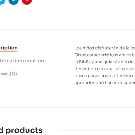
ook
Twitter
Linkedin
Pinterest
ription
Los niños disfrutarán de la l
Otras características amigabl
tional information
la Biblia y una guía rápida de
describen con una sola oraci
ews (0)
pasos para seguir a Jesús y u
aprender qué hacer después 
d products