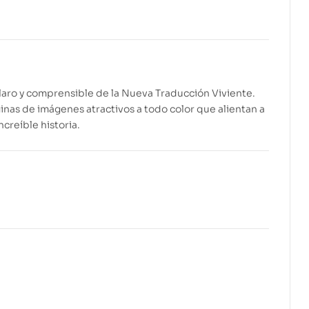
$
27.99
$
32.99
claro y comprensible de la Nueva Traducción Viviente.
inas de imágenes atractivos a todo color que alientan a
ncreíble historia.