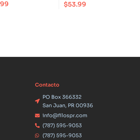
.99
$
53.99
Contacto
PO Box 366332
San Juan, PR 00936
info@filospr.com
(787) 595-9053
(787) 595-9053