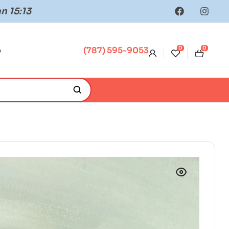
n 15:13
0
0
o
(787) 595-9053