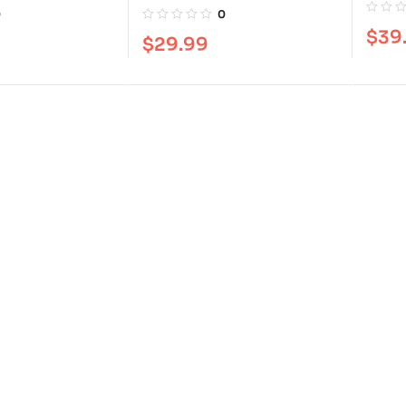
manua
compacta, letra grande
0
0
$
39
$
29.99