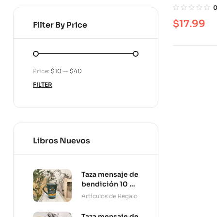
$
17.99
Filter By Price
Price:
$10
—
$40
FILTER
Libros Nuevos
Taza mensaje de
bendición 10 oz
Persevera
Artículos de Regalo
Taza mensaje de