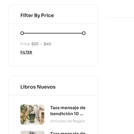
Filter By Price
Price:
$20
—
$40
FILTER
Libros Nuevos
Taza mensaje de
bendición 10 oz
Persevera
Artículos de Regalo
Taza mensaje de