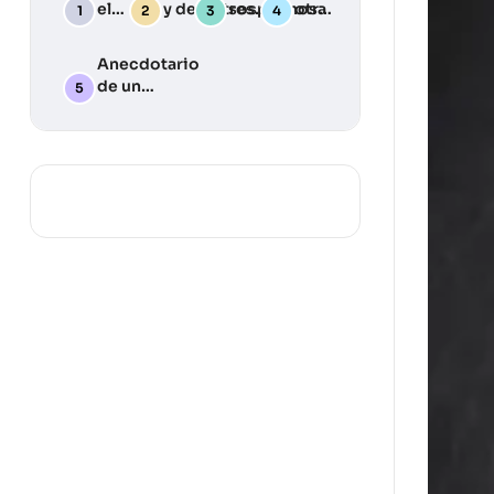
el
y desastres:
sospechosa
otra
Deber
Una guía
Julia
Llama
práctica
Anecdotario
para
de un
desarrollar
periodista
tu plan de
silvestre … y
emergencia
algunas
lecciones
aprendidas