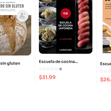
Escuela de cocina
sin gluten
Escue
japonesa
0
0
$
31.99
$
26