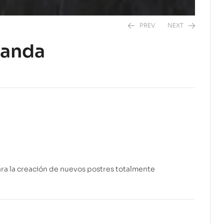
PREV
NEXT
landa
$
27.95
$
33.95
para la creación de nuevos postres totalmente