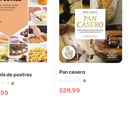
Pan cesero
la de postres
0
0
$
28.99
.99