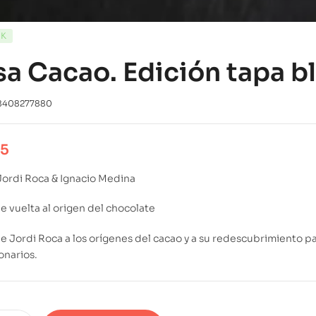
CK
a Cacao. Edición tapa b
8408277880
95
Jordi Roca & Ignacio Medina
de vuelta al origen del chocolate
 de Jordi Roca a los orígenes del cacao y a su redescubrimiento 
onarios.