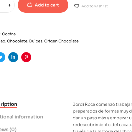
Add to cart
Add to wishlist
:
Cocina
cao
,
Chocolate
,
Dulces
,
Origen Chocolate
ook
Twitter
Linkedin
Pinterest
ription
Jordi Roca comenzó trabajan
preparados de formas muy di
tional information
dar un paso más y empezar un
redescubrimiento del cacao. 
ews (0)
través de la historia del cho