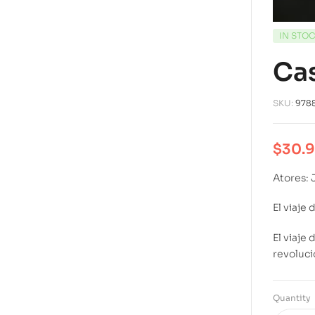
IN STO
Cas
SKU:
978
$
30.
Atores: 
El viaje 
El viaje
revoluci
Quantity