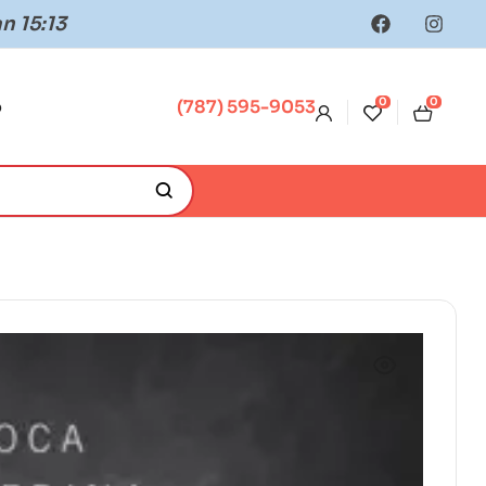
n 15:13
0
0
o
(787) 595-9053