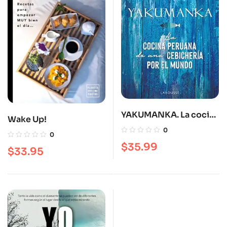
YAKUMANKA. La cocina
Wake Up!
peruana de una
0
0
cebichería por el
$
35.99
$
33.95
mundo