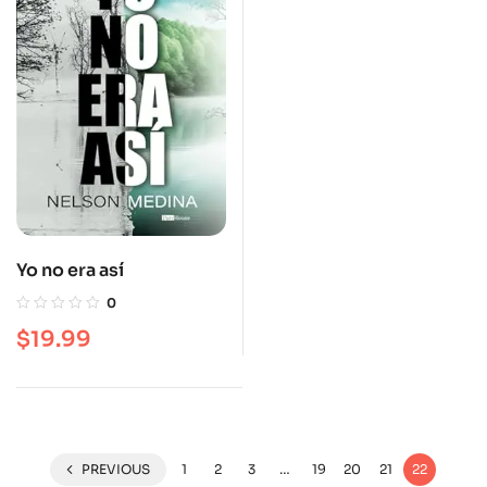
Yo no era así
0
$
19.99
PREVIOUS
1
2
3
…
19
20
21
22