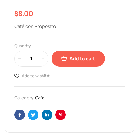
$
8.00
Café con Proposito
Quantity
Add to cart
A
l
Add to wishlist
t
e
r
Category:
Café
n
a
t
Facebook
Twitter
Linkedin
Pinterest
i
v
e