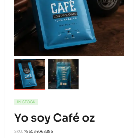
IN STOCK
Yo soy Café oz
SKU:
785034068386