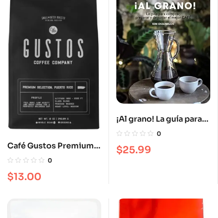
¡Al grano! La guía para
comprar, preparar y
0
degustar el mejor café
Café Gustos Premium
$
25.99
en grano12 oz
0
$
13.00