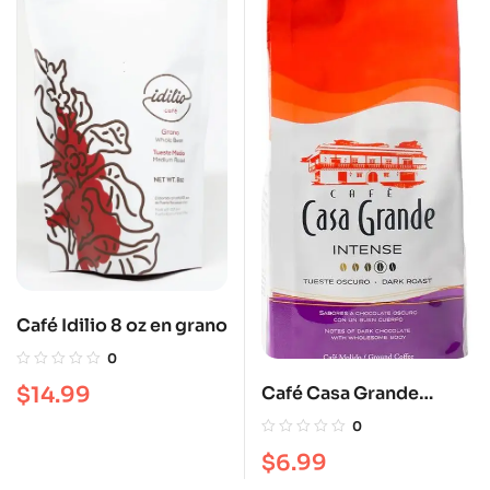
Café Idilio 8 oz en grano
0
$
14.99
Café Casa Grande
Intense Blend molido 12
0
oz
$
6.99