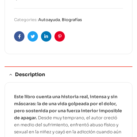
t
e
r
Categories:
Autoayuda
,
Biografías
n
a
t
Facebook
Twitter
Linkedin
Pinterest
i
v
e
:
Description
Este libro cuenta una historia real, intensa y sin
máscaras: la de una vida golpeada por el dolor,
pero sostenida por una fuerza interior imposible
de apagar.
Desde muy temprano, el autor creció
en medio del sufrimiento, enfrentó abuso físico y
sexual en la niñez y cayó en la adicción cuando aún