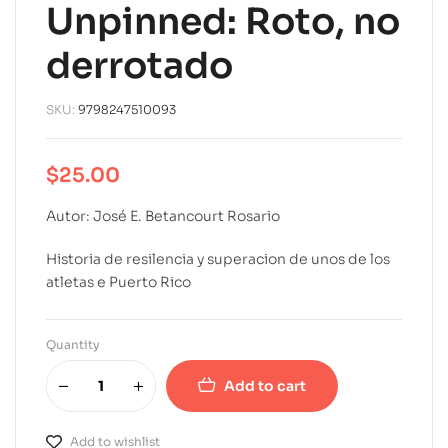
Unpinned: Roto, no
derrotado
SKU:
9798247510093
$
25.00
Autor: José E. Betancourt Rosario
Historia de resilencia y superacion de unos de los
atletas e Puerto Rico
Quantity
Add to cart
A
l
Add to wishlist