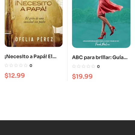
¡Necesito a Papá! El
ABC para brillar: Guía
grito de una sociedad
de empoderamiento
0
0
sin padre
para la joven y mujer de
$
12.99
$
19.99
hoy