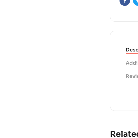
Faceb
t
i
v
e
:
Desc
Addi
Revi
Relate