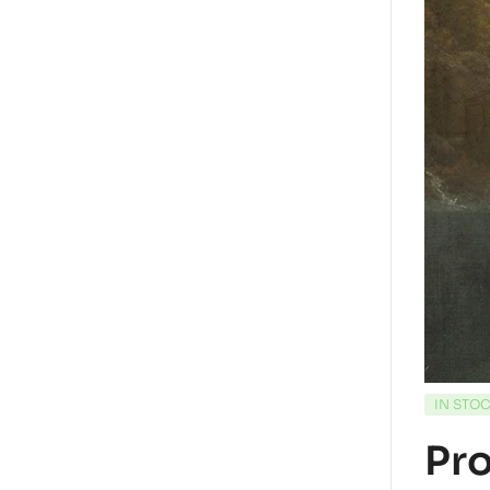
IN STO
Pr