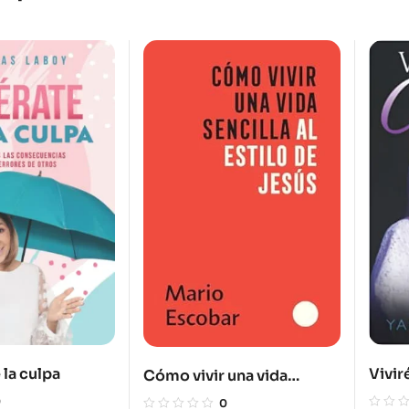
Vivir
 la culpa
Cómo vivir una vida
sencilla al estilo de Jesús
0
0