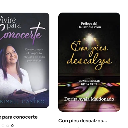
é para conocerte
Con pies descalzos
0
Confidencias de la cruz