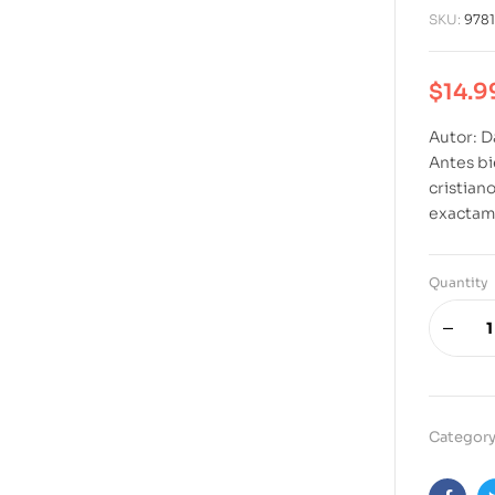
SKU:
978
$
14.9
Autor: D
Antes bi
cristian
exactam
Quantity
A
l
t
e
Category
r
n
a