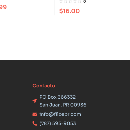
0
.99
$
16.00
Contacto
PO Box 366332
San Juan, PR 00936
info@filospr.com
(787) 595-9053