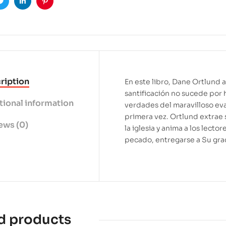
ook
Twitter
Linkedin
Pinterest
ription
En este libro, Dane Ortlund 
santificación no sucede por h
tional information
verdades del maravilloso eva
primera vez. Ortlund extrae s
ews (0)
la iglesia y anima a los lector
pecado, entregarse a Su graci
d products