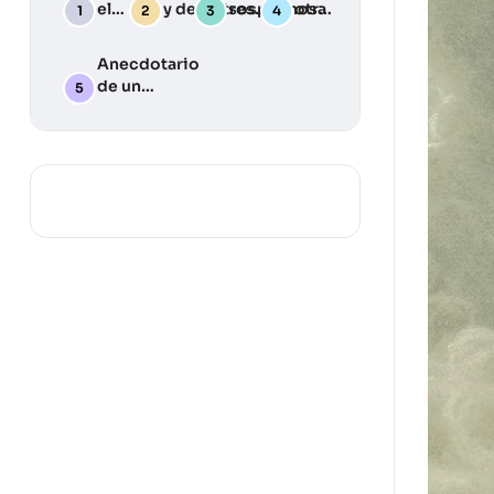
el
y desastres:
sospechosa
otra
Deber
Una guía
Julia
Llama
práctica
Anecdotario
para
de un
desarrollar
periodista
tu plan de
silvestre … y
emergencia
algunas
lecciones
aprendidas