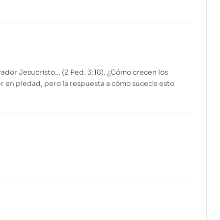
$
$
14.99
9.99
vador Jesucristo… (2 Ped. 3:18). ¿Cómo crecen los
cer en piedad, pero la respuesta a cómo sucede esto