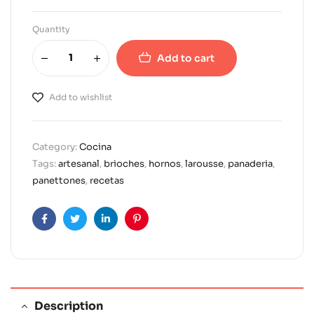
Quantity
Add to cart
A
l
Add to wishlist
t
e
r
Category:
Cocina
n
Tags:
artesanal
,
brioches
,
hornos
,
larousse
,
panaderia
,
a
panettones
,
recetas
t
i
v
Facebook
Twitter
Linkedin
Pinterest
e
:
Description