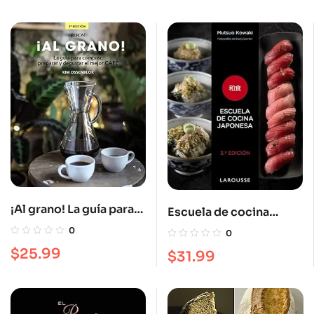
¡Al grano! La guía para
Escuela de cocina
comprar, preparar y
japonesa
0
0
degustar el mejor café
$
25.99
$
31.99