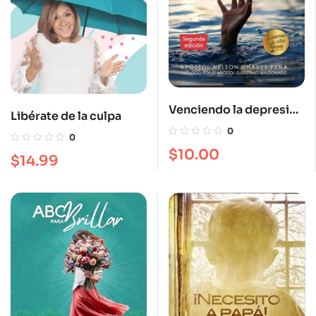
Venciendo la depresión
Libérate de la culpa
en tiempos de crisis
0
0
$
10.00
$
14.99