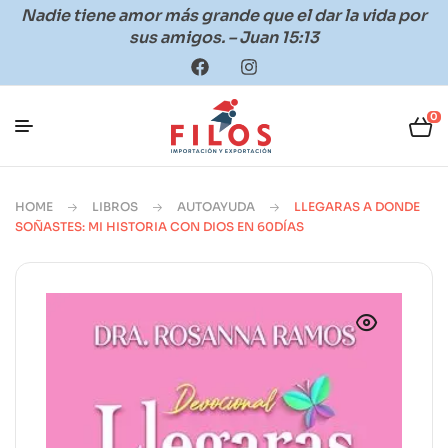
Nadie tiene amor más grande que el dar la vida por
sus amigos. – Juan 15:13
0
HOME
LIBROS
AUTOAYUDA
LLEGARAS A DONDE
SOÑASTES: MI HISTORIA CON DIOS EN 60DÍAS