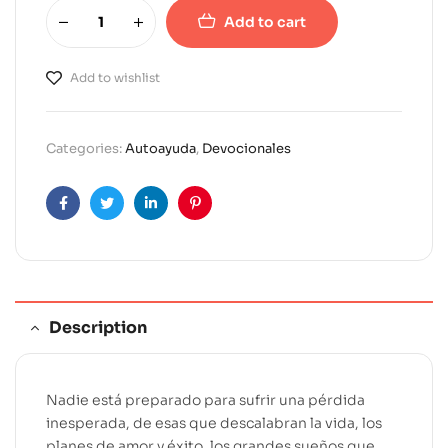
Add to cart
A
l
Add to wishlist
t
e
r
Categories:
Autoayuda
,
Devocionales
n
a
t
Facebook
Twitter
Linkedin
Pinterest
i
v
e
:
Description
Nadie está preparado para sufrir una pérdida
inesperada, de esas que descalabran la vida, los
planes de amor y éxito, los grandes sueños que