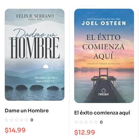
Dame un Hombre
El éxito comienza aquí
0
0
$
14.99
$
12.99