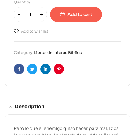
Quantity
Add to cart
A
l
Add to wishlist
t
e
r
Category:
Libros de Interés Bíblico
n
a
t
Facebook
Twitter
Linkedin
Pinterest
i
v
e
:
Description
Pero lo que el enemigo quiso hacer para mal, Dios