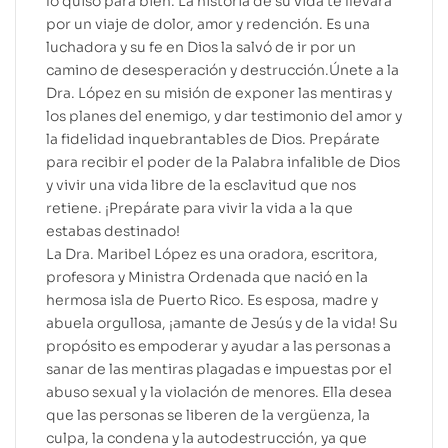
lo quiso para bien. La historia de su vida te llevará
por un viaje de dolor, amor y redención. Es una
luchadora y su fe en Dios la salvó de ir por un
camino de desesperación y destrucción.Únete a la
Dra. López en su misión de exponer las mentiras y
los planes del enemigo, y dar testimonio del amor y
la fidelidad inquebrantables de Dios. Prepárate
para recibir el poder de la Palabra infalible de Dios
y vivir una vida libre de la esclavitud que nos
retiene. ¡Prepárate para vivir la vida a la que
estabas destinado!
La Dra. Maribel López es una oradora, escritora,
profesora y Ministra Ordenada que nació en la
hermosa isla de Puerto Rico. Es esposa, madre y
abuela orgullosa, ¡amante de Jesús y de la vida! Su
propósito es empoderar y ayudar a las personas a
sanar de las mentiras plagadas e impuestas por el
abuso sexual y la violación de menores. Ella desea
que las personas se liberen de la vergüenza, la
culpa, la condena y la autodestrucción, ya que