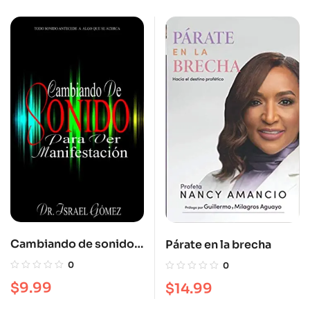
Cambiando de sonido
Párate en la brecha
para ver manifestación
0
0
$
9.99
$
14.99