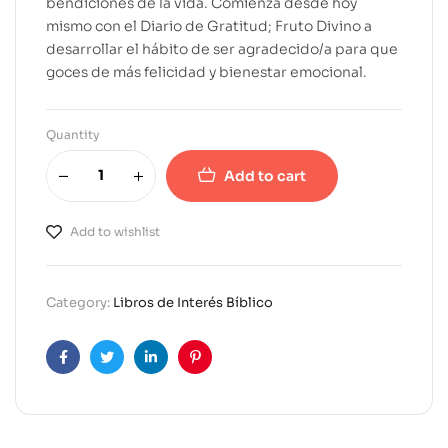
bendiciones de la vida. Comienza desde hoy
mismo con el Diario de Gratitud; Fruto Divino a
desarrollar el hábito de ser agradecido/a para que
goces de más felicidad y bienestar emocional.
Quantity
Add to cart
A
l
Add to wishlist
t
e
r
Category:
Libros de Interés Bíblico
n
a
t
Facebook
Twitter
Linkedin
Pinterest
i
v
e