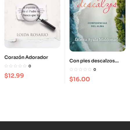
Corazón Adorador
Con pies descalzos
0
Confidencias del alma
0
$
12.99
$
16.00