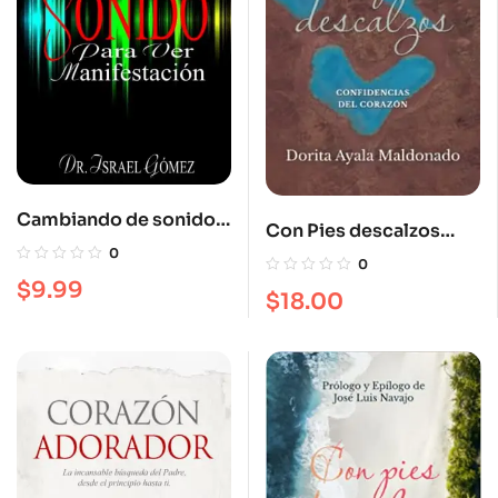
Cambiando de sonido
Con Pies descalzos
para ver manifestación
0
Confidencias del
0
corazón
$
9.99
$
18.00