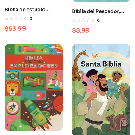
Biblia de estudio
Biblia del Pescador,
Scofield RVR 1960
Edición Ministerio RVR
0
0
1960
$
53.99
$
8.99