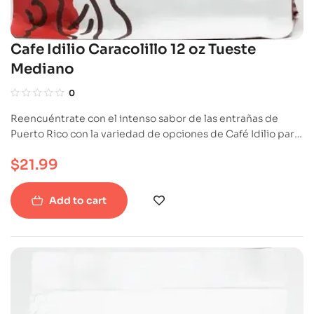
Cafe Idilio Caracolillo 12 oz Tueste
Mediano
0
Reencuéntrate con el intenso sabor de las entrañas de
Puerto Rico con la variedad de opciones de Café Idilio para
que lo disfrutes sorbo a sorbo, o para regalar a ese ser
$
21.99
importante en tu vida y que, como tú, siente pasión por el
café.
Add to cart