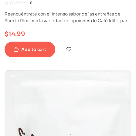
0
Reencuéntrate con el intenso sabor de las entrañas de
Puerto Rico con la variedad de opciones de Café Idilio para
que lo disfrutes sorbo a sorbo, o para regalar a ese ser
$
14.99
importante en tu vida y que, como tú, siente pasión por el
café.
Add to cart