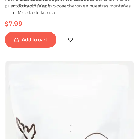
puertorriqueñas que lo cosecharon en nuestras montañas.
Tostado: Medio
Mezcla de la casa
Molido: 12 oz
$
7.99
Add to cart