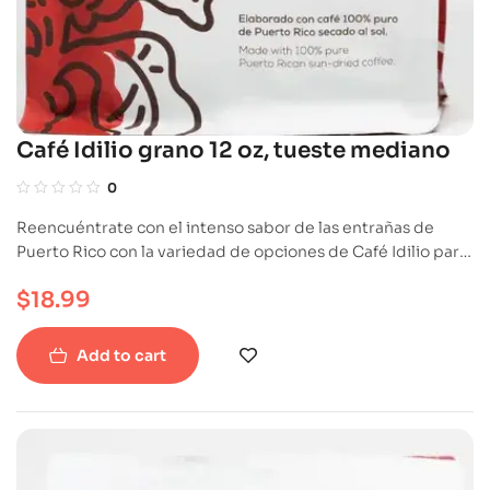
Café Idilio grano 12 oz, tueste mediano
0
Reencuéntrate con el intenso sabor de las entrañas de
Puerto Rico con la variedad de opciones de Café Idilio para
que lo disfrutes sorbo a sorbo, o para regalar a ese ser
$
18.99
importante en tu vida y que, como tú, siente pasión por el
café.
Add to cart