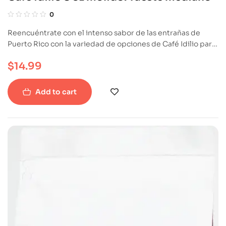
0
Reencuéntrate con el intenso sabor de las entrañas de
Puerto Rico con la variedad de opciones de Café Idilio para
que lo disfrutes sorbo a sorbo, o para regalar a ese ser
$
14.99
importante en tu vida y que, como tú, siente pasión por el
café.
Add to cart