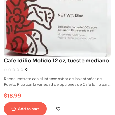
Cafe Idilio Molido 12 oz, tueste mediano
0
Reencuéntrate con el intenso sabor de las entrañas de
Puerto Rico con la variedad de opciones de Café Idilio para
que lo disfrutes sorbo a sorbo, o para regalar a ese ser
$
18.99
importante en tu vida y que, como tú, siente pasión por el
café.
Add to cart